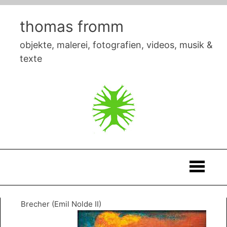
Skip
to
thomas fromm
content
objekte, malerei, fotografien, videos, musik &
texte
Thomas
Brecher (Emil Nolde II)
Fromm