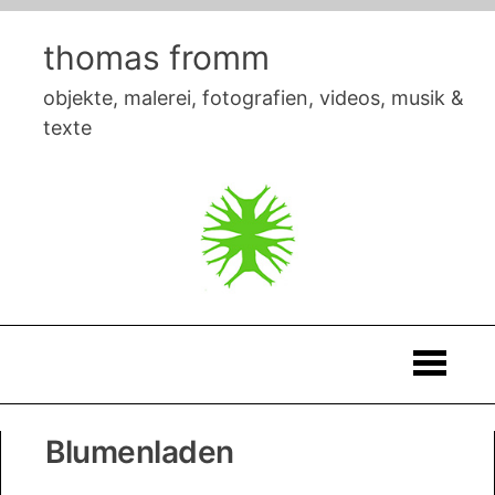
Skip
to
thomas fromm
content
objekte, malerei, fotografien, videos, musik &
texte
Thomas
Blumenladen
Fromm