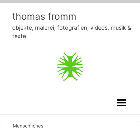
Skip
to
thomas fromm
content
objekte, malerei, fotografien, videos, musik &
texte
Thomas
Menschliches
Fromm