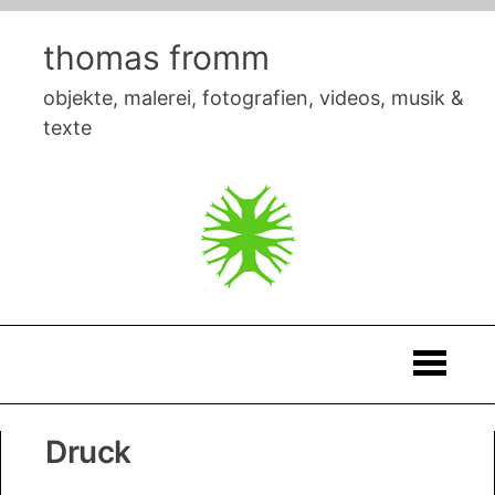
Skip
to
thomas fromm
content
objekte, malerei, fotografien, videos, musik &
texte
Thomas
Druck
Fromm