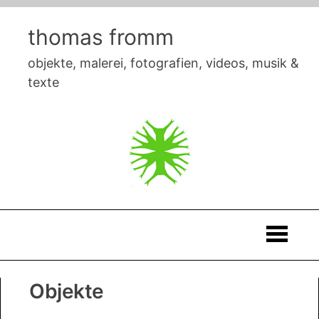
Skip
to
thomas fromm
content
objekte, malerei, fotografien, videos, musik &
texte
Thomas
Objekte
Fromm