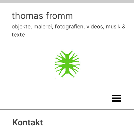
Skip
to
thomas fromm
content
objekte, malerei, fotografien, videos, musik &
texte
Thomas
Kontakt
Fromm