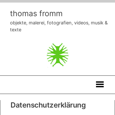
Skip
to
thomas fromm
content
objekte, malerei, fotografien, videos, musik &
texte
Thomas
Datenschutzerklärung
Fromm